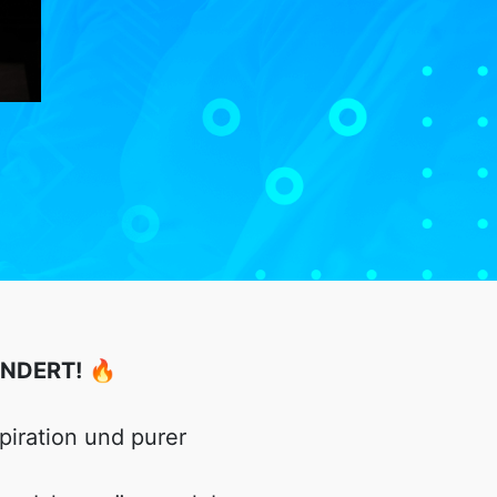
ÄNDERT!
🔥
piration und purer